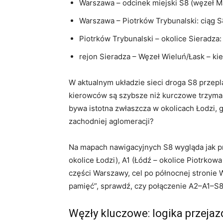
Warszawa – odcinek miejski S8 (węzeł 
Warszawa – Piotrków Trybunalski: ciąg S
Piotrków Trybunalski – okolice Sieradza:
rejon Sieradza – Węzeł Wieluń/Łask – k
W aktualnym układzie sieci droga S8 przeplat
kierowców są szybsze niż kurczowe trzyman
bywa istotna zwłaszcza w okolicach Łodzi, g
zachodniej aglomeracji?
Na mapach nawigacyjnych S8 wygląda jak pr
okolice Łodzi), A1 (Łódź – okolice Piotrkow
części Warszawy, cel po północnej stronie 
pamięć”, sprawdź, czy połączenie A2–A1–S8
Węzły kluczowe: logika przejaz