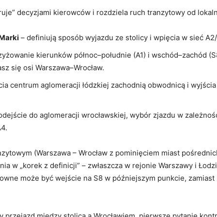
eruje” decyzjami kierowców i rozdziela ruch tranzytowy od loka
Marki
– definiują sposób wyjazdu ze stolicy i wpięcia w sieć A2
zyżowanie kierunków północ–południe (A1) i wschód–zachód (S8)
masz się osi Warszawa–Wrocław.
ia centrum aglomeracji łódzkiej zachodnią obwodnicą i wyjścia
ejście do aglomeracji wrocławskiej, wybór zjazdu w zależnośc
A4.
nzytowym (Warszawa – Wrocław z pominięciem miast pośrednich)
ia w „korek z definicji” – zwłaszcza w rejonie Warszawy i Łodzi.
sowne może być wejście na S8 w późniejszym punkcie, zamiast p
y przejazd między stolicą a Wrocławiem, pierwsze pytanie kontr