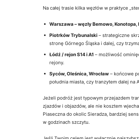
Na całej trasie kilka węzłów w praktyce „st
Warszawa – węzły Bemowo, Konotopa, 
Piotrków Trybunalski
– strategiczne skr
stronę Górnego Śląska i dalej, czy trzy
Łódź / rejon S14 i A1
– możliwość ominięc
rejony.
Syców, Oleśnica, Wrocław
– końcowe pod
południa miasta, czy tranzytem dalej na 
Jeżeli podróż jest typowym przejazdem tra
zjazdów i objazdów, ale nie kosztem wjechan
Piaseczna do okolic Sieradza, bardziej sen
w godzinach szczytu.
Jeśli Twoim celem jest wyłącznie najszybsz