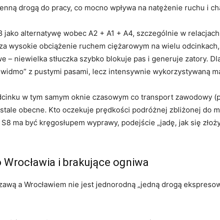
enną drogą do pracy, co mocno wpływa na natężenie ruchu i ch
 jako alternatywę wobec A2 + A1 + A4, szczególnie w relacjac
za wysokie obciążenie ruchem ciężarowym na wielu odcinkach,
we – niewielka stłuczka szybko blokuje pas i generuje zatory. 
dą widmo” z pustymi pasami, lecz intensywnie wykorzystywaną ma
dcinku w tym samym oknie czasowym co transport zawodowy (pó
 stale obecne. Kto oczekuje prędkości podróżnej zbliżonej do 
asa S8 ma być kręgosłupem wyprawy, podejście „jadę, jak się zło
o Wrocławia i brakujące ogniwa
awą a Wrocławiem nie jest jednorodną „jedną drogą ekspresową