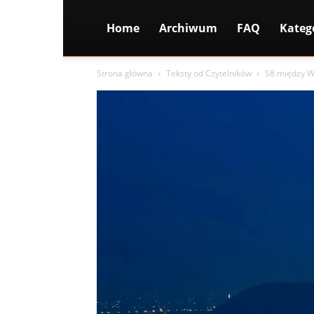
Home
Archiwum
FAQ
Kateg
Strona główna
Teksty od Czytelników
S8 między Wa