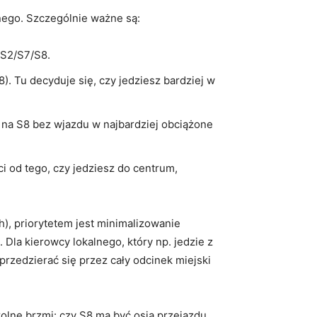
lnego. Szczególnie ważne są:
/S2/S7/S8.
. Tu decyduje się, czy jedziesz bardziej w
 na S8 bez wjazdu w najbardziej obciążone
i od tego, czy jedziesz do centrum,
, priorytetem jest minimalizowanie
 Dla kierowcy lokalnego, który np. jedzie z
rzedzierać się przez cały odcinek miejski
olne brzmi: czy S8 ma być osią przejazdu,