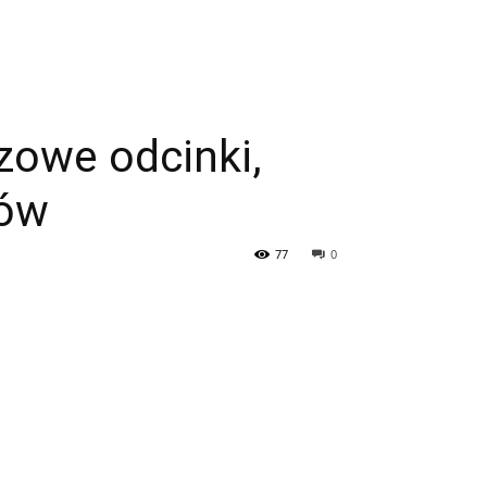
zowe odcinki,
ców
77
0