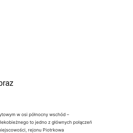
braz
zytowym w osi północny wschód –
dalekobieżnego to jedno z głównych połączeń
iejscowości, rejonu Piotrkowa