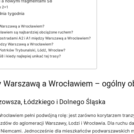
mi a nowymi fragmentami S8
e 2+1
dnia tygodnia
y Warszawą a Wrocławiem?
ławiem są najbardziej obciążone ruchem?
utostradami A2 i A1 między Warszawą a Wrocławiem?
między Warszawą a Wrocławiem?
iotrków Trybunalski, Łódź, Wrocław?
i kiedy najlepiej unikać tej trasy?
zy Warszawą a Wrocławiem – ogólny o
zowsza, Łódzkiego i Dolnego Śląska
ocławiem pełni podwójną rolę: jest zarówno korytarzem tran
jazdów do aglomeracji Warszawy, Łodzi i Wrocławia. Dla ruchu 
ej Niemcami. Jednocześnie dla mieszkańców podwarszawskich m