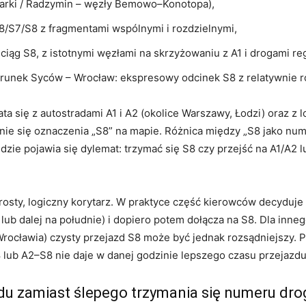
Marki / Radzymin – węzły Bemowo–Konotopa),
8/S7/S8 z fragmentami wspólnymi i rozdzielnymi,
 ciąg S8, z istotnymi węzłami na skrzyżowaniu z A1 i drogami re
ierunek Syców – Wrocław: ekspresowy odcinek S8 z relatywnie
a się z autostradami A1 i A2 (okolice Warszawy, Łodzi) oraz z l
ie się oznaczenia „S8” na mapie. Różnica między „S8 jako nume
dzie pojawia się dylemat: trzymać się S8 czy przejść na A1/A2 
osty, logiczny korytarz. W praktyce część kierowców decyduje
a lub dalej na południe) i dopiero potem dołącza na S8. Dla inne
Wrocławia) czysty przejazd S8 może być jednak rozsądniejszy. P
 lub A2–S8 nie daje w danej godzinie lepszego czasu przejazdu
du zamiast ślepego trzymania się numeru dro