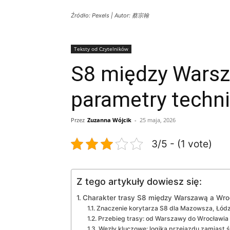
Źródło: Pexels | Autor: 蔡宗翰
Teksty od Czytelników
S8 między Warsz
parametry techni
Przez
Zuzanna Wójcik
-
25 maja, 2026
3/5 - (1 vote)
Z tego artykuły dowiesz się:
Charakter trasy S8 między Warszawą a Wro
Znaczenie korytarza S8 dla Mazowsza, Łódz
Przebieg trasy: od Warszawy do Wrocławia 
Węzły kluczowe: logika przejazdu zamiast 