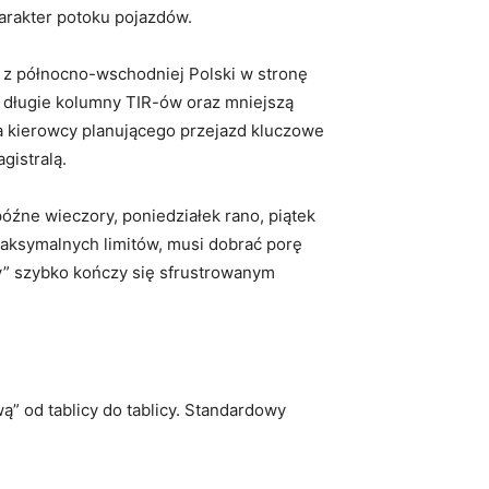
arakter potoku pojazdów.
h z północno-wschodniej Polski w stronę
 długie kolumny TIR-ów oraz mniejszą
Dla kierowcy planującego przejazd kluczowe
gistralą.
źne wieczory, poniedziałek rano, piątek
maksymalnych limitów, musi dobrać porę
ży” szybko kończy się sfrustrowanym
” od tablicy do tablicy. Standardowy