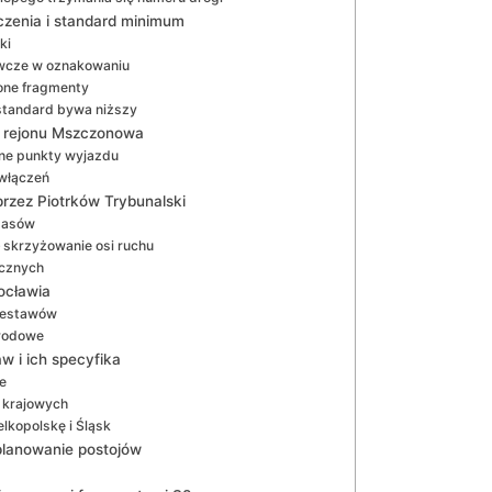
czenia i standard minimum
ki
awcze w oznakowaniu
żone fragmenty
 standard bywa niższy
o rejonu Mszczonowa
zne punkty wyjazdu
 włączeń
rzez Piotrków Trybunalski
 pasów
– skrzyżowanie osi ruchu
ycznych
ocławia
 zestawów
arodowe
 i ich specyfika
e
i krajowych
lkopolskę i Śląsk
 planowanie postojów