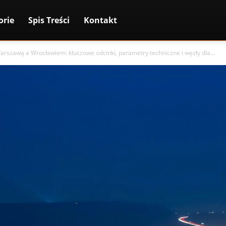
orie
Spis Treści
Kontakt
rszawą a Wrocławiem: kluczowe odcinki, parametry techniczne i węzły dla...