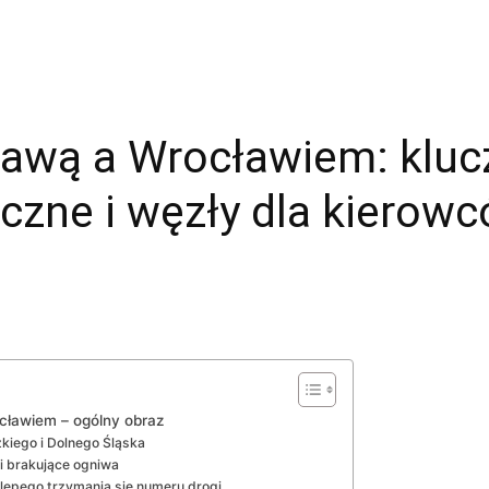
awą a Wrocławiem: kluc
czne i węzły dla kierow
cławiem – ogólny obraz
kiego i Dolnego Śląska
i brakujące ogniwa
ślepego trzymania się numeru drogi