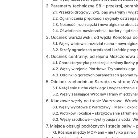
Parametry techniczne S8 – przekrój, ograni
Przekrój drogowy: 2×2, pas awaryjny i wyjąt
Ograniczenia prędkości i sygnały ostrzeg
Nośność, ruch ciężki i newralgiczne obcią
Oświetlenie, nawierzchnia, bariery – gdzie
Odcinek warszawski: od węzła Konotopa d
Węzły wlotowe i rozdział ruchu – newralgic
Strefy ograniczeń prędkości i krótkie pasy
Odcinek centralny: od rejonu Mszczonowa p
Charakterystyka przekroju i zmiany liczby
Węzły w rejonie Piotrkowa Trybunalskiego 
Odcinki o gorszych parametrach geometr
Odcinek zachodni: od Sieradza w stronę Wr
Natężenie ruchu ciężkiego i wyprzedzanie
Węzły zasilające Wrocław i trasy międzyn
Kluczowe węzły na trasie Warszawa–Wrocław
Węzły wylotowe z Warszawy – Marki i okolic
Piotrków i okolice – skrzyżowanie strumien
Węzły środkowe – dystrybucja na Łódź, Wie
Miejsca obsługi podróżnych i stacje paliw –
Różnice między MOP-ami – nie tylko paliwo