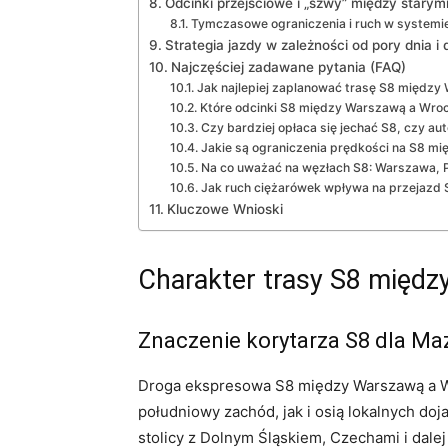
Odcinki przejściowe i „szwy” między stary
Tymczasowe ograniczenia i ruch w systemi
Strategia jazdy w zależności od pory dnia i 
Najczęściej zadawane pytania (FAQ)
Jak najlepiej zaplanować trasę S8 międz
Które odcinki S8 między Warszawą a Wroc
Czy bardziej opłaca się jechać S8, czy a
Jakie są ograniczenia prędkości na S8 
Na co uważać na węzłach S8: Warszawa, P
Jak ruch ciężarówek wpływa na przejazd S8 
Kluczowe Wnioski
Charakter trasy S8 międ
Znaczenie korytarza S8 dla Ma
Droga ekspresowa S8 między Warszawą a Wr
południowy zachód, jak i osią lokalnych do
stolicy z Dolnym Śląskiem, Czechami i dal