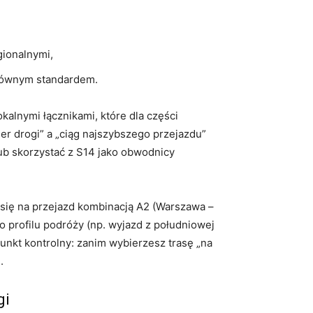
gionalnymi,
 równym standardem.
okalnymi łącznikami, które dla części
r drogi” a „ciąg najszybszego przejazdu”
lub skorzystać z S14 jako obwodnicy
 się na przejazd kombinacją A2 (Warszawa –
go profilu podróży (np. wyjazd z południowej
unkt kontrolny: zanim wybierzesz trasę „na
.
gi